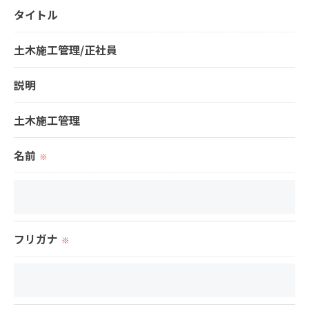
タイトル
＜個人情報の委託について＞
当社では、利用目的の達成に必要な範囲において、
土木施工管理/正社員
個人情報を外部に委託する場合があります。
これらの委託先に対しては個人情報保護契約等の措
説明
置をとり、適切な監督を行います。
土木施工管理
＜個人情報の安全管理＞
名前
※
当社では、個人情報の漏洩等がなされないよう、適
切に安全管理対策を実施します。
＜個人情報を与えなかった場合に生じる結果＞
フリガナ
※
必要な情報を頂けない場合は、それに対応した当社
のサービスをご提供できない場合がございますので
予めご了承ください。