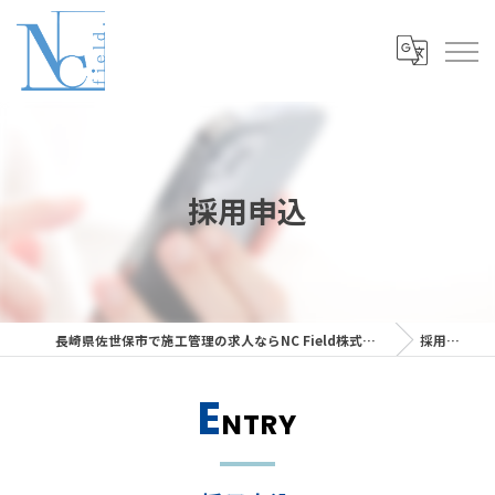
採用申込
長崎県佐世保市で施工管理の求人ならNC Field株式会社
採用申込
E
NTRY