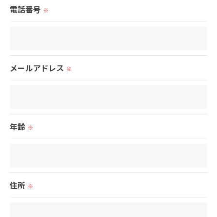
電話番号
※
＜個人情報の開示･訂正・削除･利用停止の手続につ
いて＞
当社では、お客様の個人情報の開示･訂正･削除・利
用停止の手続を定めさせて頂いております。
メールアドレス
※
ご本人である事を確認のうえ、対応させて頂きま
す。
個人情報の開示･訂正･削除・利用停止の具体的手続
きにつきましては、お電話でお問合せ下さい。
年齢
※
住所
※