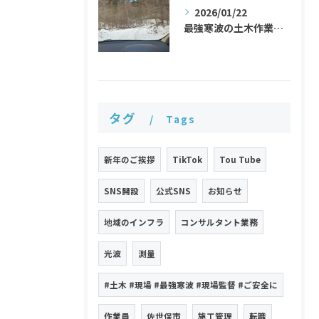
2026/01/22
最強寒波の土木作業員奮闘記
タグ
Tags
新年のご挨拶
TikTok
Tou Tube
SNS開設
公式SNS
お知らせ
地域のインフラ
コンサルタント業務
光波
測量
#土木 #現場 #最強寒波 #現場監督 #ご安全に
作業員
佐世保市
施工管理
転職