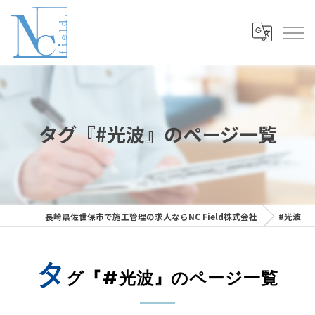
タグ『#光波』のページ一覧
長崎県佐世保市で施工管理の求人ならNC Field株式会社
#光波
タ
グ『#光波』のページ一覧