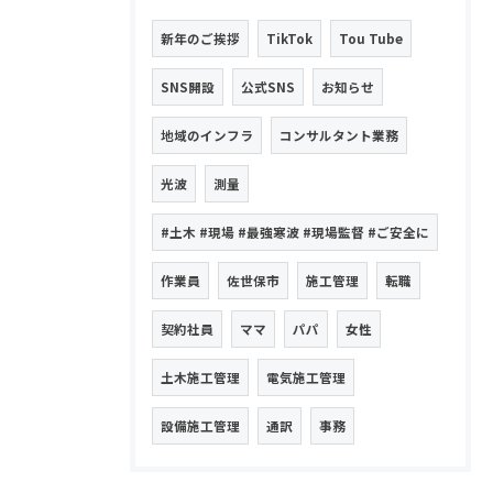
新年のご挨拶
TikTok
Tou Tube
SNS開設
公式SNS
お知らせ
地域のインフラ
コンサルタント業務
光波
測量
#土木 #現場 #最強寒波 #現場監督 #ご安全に
作業員
佐世保市
施工管理
転職
契約社員
ママ
パパ
女性
土木施工管理
電気施工管理
設備施工管理
通訳
事務