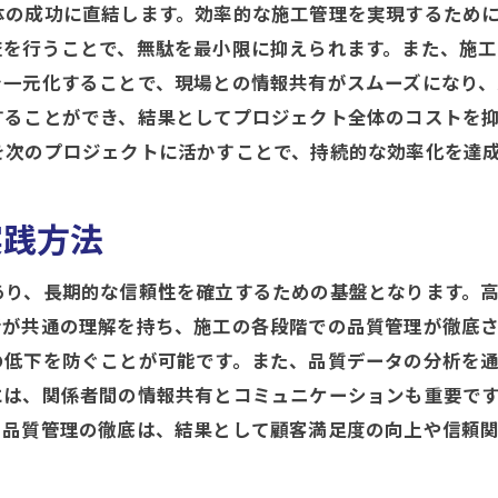
体の成功に直結します。効率的な施工管理を実現するため
現場でのトラブルシューティング技術
査を行うことで、無駄を最小限に抑えられます。また、施
成功事例から学ぶ計画と実行のコツ
を一元化することで、現場との情報共有がスムーズになり、
施工管理で品質向上コスト削減を実現する方法
することができ、結果としてプロジェクト全体のコストを
施工管理におけるコスト管理の基本
を次のプロジェクトに活かすことで、持続的な効率化を達
品質向上につながる現場改善策
資材の選定と管理でコスト削減
実践方法
効率的な人材活用の方法
あり、長期的な信頼性を確立するための基盤となります。
コスト削減と品質維持のバランス
者が共通の理解を持ち、施工の各段階での品質管理が徹底
プロジェクト終了後の評価と改善提案
の低下を防ぐことが可能です。また、品質データの分析を
プロが語る施工管理の詳細な計画とその重要性
には、関係者間の情報共有とコミュニケーションも重要で
施工計画がもたらすプロジェクト成功
。品質管理の徹底は、結果として顧客満足度の向上や信頼
計画段階でのリスク評価法
プロフェッショナルの計画立案事例