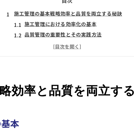
目次
施工管理の基本戦略効率と品質を両立する秘訣
施工管理における効率化の基本
品質管理の重要性とその実践方法
効率と品質を両立するためのツール活用法
現場でのコミュニケーション最適化
施工管理プロセスの見直しと改善
持続可能な施工管理のための戦略
略効率と品質を両立す
実践的な施工管理成功への道計画と実行力の融合
施工計画の立案とそのポイント
実行力を高めるチームビルディング
スケジュール管理の効果的な手法
の基本
リスクマネジメントの基本と実践