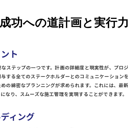
施工管理の現場で直面する主な課題
効率化と品質維持のバランスを取る秘訣
成功への道計画と実行
現場のニーズに応じた柔軟な調整
バランスを取るための革新的アプローチ
効率と品質の両立を支える技術
イント
持続可能な施工管理への挑戦と展望
要なステップの一つです。計画の詳細度と現実性が、プロ
関与する全てのステークホルダーとのコミュニケーション
ための綿密なプランニングが求められます。これには、最
易になり、スムーズな施工管理を実現することができます。
ルディング