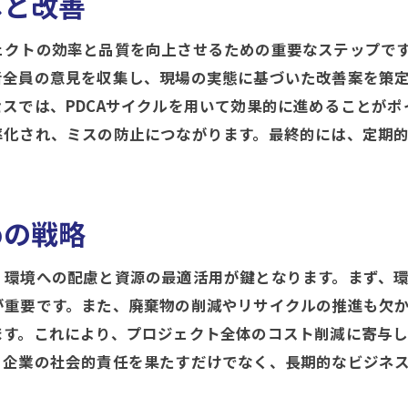
しと改善
現場の生産性を高めるシステムの導入
ェクトの効率と品質を向上させるための重要なステップで
コミュニケーションの課題とその解決策
者全員の意見を収集し、現場の実態に基づいた改善案を策
実践的な問題解決スキルの研磨
スでは、PDCAサイクルを用いて効果的に進めることが
現場でのフィードバック活用法
率化され、ミスの防止につながります。最終的には、定期
施工管理における計画の重要性とその実践方法
計画が施工管理に与える影響
計画と実行のギャップを埋める方法
めの戦略
事前準備の重要性とその手法
、環境への配慮と資源の最適活用が鍵となります。まず、
計画策定におけるステークホルダーの役割
が重要です。また、廃棄物の削減やリサイクルの推進も欠
現場に適した計画のカスタマイズ
ます。これにより、プロジェクト全体のコスト削減に寄与
計画と実行のシームレスな統合
、企業の社会的責任を果たすだけでなく、長期的なビジネ
施工管理の挑戦効率と品質のバランスを保つ方法