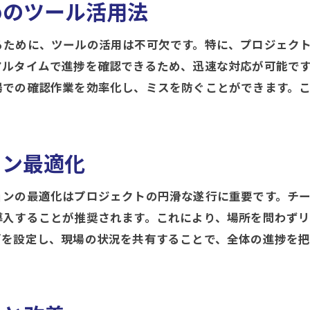
めのツール活用法
計画に基づく実行の組織化
計画の進捗管理とその応用
るために、ツールの活用は不可欠です。特に、プロジェク
計画の見直しと柔軟な対応方法
アルタイムで進捗を確認できるため、迅速な対応が可能で
場での確認作業を効率化し、ミスを防ぐことができます。
施工管理成功事例効率と品質を両立する実践方法
成功した施工管理プロジェクトの特徴
効率と品質を両立した事例から学ぶ
ョン最適化
現場の工夫が成功をもたらす
プロジェクトマネジメントの実践応用
ョンの最適化はプロジェクトの円滑な遂行に重要です。チ
実際の現場から得た教訓
導入することが推奨されます。これにより、場所を問わず
成功事例に学ぶ継続的改善
グを設定し、現場の状況を共有することで、全体の進捗を
施工管理のコツ現場で役立つ実践的な戦略
現場で効く迅速な判断力の育成
施工管理の現場におけるチームワークの強化