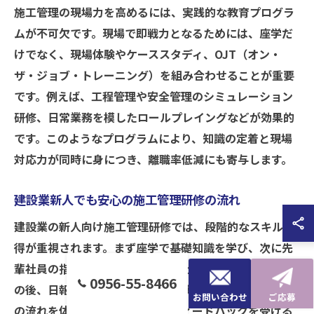
施工管理の現場力を高めるには、実践的な教育プログラ
ムが不可欠です。現場で即戦力となるためには、座学だ
けでなく、現場体験やケーススタディ、OJT（オン・
ザ・ジョブ・トレーニング）を組み合わせることが重要
です。例えば、工程管理や安全管理のシミュレーション
研修、日常業務を模したロールプレイングなどが効果的
です。このようなプログラムにより、知識の定着と現場
対応力が同時に身につき、離職率低減にも寄与します。
建設業新人でも安心の施工管理研修の流れ
建設業の新人向け施工管理研修では、段階的なスキル習
得が重視されます。まず座学で基礎知識を学び、次に先
輩社員の指導のもと現場見学や実地体験を行います。そ
0956-55-8466
の後、日報作成や伝票整理などの実務演習を通じて業務
お問い合わせ
ご応募
の流れを体得します。各段階でフィードバックを受ける