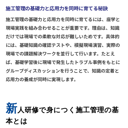
現場監督教育で重要な施工管理5大管理の理
施工管理の基礎力と応用力を同時に育てる秘訣
解
施工管理の基礎力と応用力を同時に育てるには、座学と
新人現場監督が知るべき施工管理の基礎知
現場実践を組み合わせることが重要です。理由は、知識
識
だけでは現場での柔軟な対応が難しいためです。具体的
働きやすい現場を実現する施工管理の学び
には、基礎知識の確認テストや、模擬現場演習、実際の
経験を活かす施工管理のスキルアップ法
現場での課題解決ワークを並行して行います。たとえ
即戦力を育てる施工管理の実践プログラム
ば、基礎学習後に現場で発生したトラブル事例をもとに
施工管理の即戦力を養う実践プログラムの
グループディスカッションを行うことで、知識の定着と
特徴
応用力の養成が同時に実現します。
建設業新人でも安心の施工管理研修の流れ
現場監督教育で求められる施工管理の応用
新
力
人研修で身につく施工管理の基
実務に直結する施工管理の研修内容とは
本とは
ゲームを活用した施工管理の新しい教育方