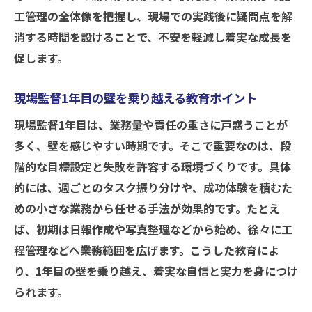
修内容
工管理の全体像を把握し、現場での実践後に疑問点を解
消する時間を設けることで、不安を軽減し着実な成長を
施工管理に悩む現場の社員教育の秘訣
促します。
施工管理の悩みを解消する現場教育のコツ
現場監督1年目でも安心できる施工管理指導
現場監督1年目の壁を乗り越える教育ポイント
法
現場監督1年目は、業務量や責任の重さに戸惑うことが
建設業の課題を解決する施工管理社員教育
多く、壁を感じやすい時期です。そこで重要なのは、段
施工管理ゲームで学ぶ現場力強化の秘訣
階的な目標設定と失敗を許容する環境づくりです。具体
悩みを乗り越える施工管理研修の実践例
的には、週ごとのタスク振り分けや、成功体験を積むた
現場監督の困りごとに寄り添う教育手法
めの小さな業務から任せる手法が効果的です。たとえ
現場監督の成長を促す学びのポイント
ば、初期は日報作成や写真整理などから始め、徐々に工
現場監督が伸びる施工管理の学び方とは
程管理などへ業務範囲を広げます。こうした教育によ
り、1年目の壁を乗り越え、着実な自信と実力を身につけ
施工管理研修で身につく現場対応力の磨き
られます。
方