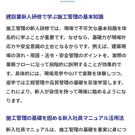
法
現場で役立つ施工管理のプログラム導入実
建設業新人研修で学ぶ施工管理の基本知識
例
施工管理の新人研修では、現場で不可欠な基本知識を体
明日から役立つ施工管理教育の実例集
系的に学ぶことが重要です。なぜなら、基礎力が現場対
現場で使える施工管理教育の成功事例紹介
応力や安全意識の土台となるからです。例えば、建築現
新人研修で効果的だった施工管理教育の工
場の流れ・用語・法令・安全管理のポイントを、実際の
夫
業務フローに沿って段階的に説明することが効果的で
す。具体的には、現場見学やOJTで実務を体験しつつ、
現場監督の成長に繋がる施工管理実践例
座学では工程管理や品質管理の基礎を反復学習します。
建設業の課題を解決した施工管理教育の実
これにより、新人が自信を持って現場に臨めるようにな
例
ります。
現場力向上に役立つ施工管理教育のポイン
ト
施工管理の基礎を固める新入社員マニュアル活用法
働きやすさを実現した施工管理の教育実践
新入社員マニュアルは、施工管理の基礎を着実に身につ
記録