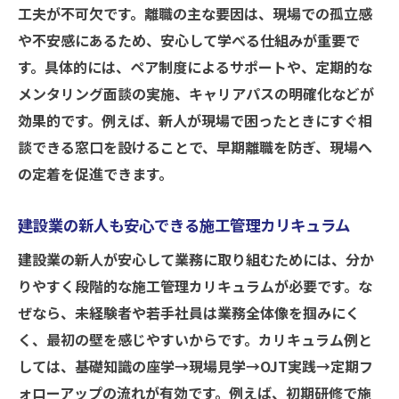
工夫が不可欠です。離職の主な要因は、現場での孤立感
ト
や不安感にあるため、安心して学べる仕組みが重要で
働きやすい施工管理職場を作る教育の工夫
す。具体的には、ペア制度によるサポートや、定期的な
働きやすさと成長を両立する研修内容
メンタリング面談の実施、キャリアパスの明確化などが
施工管理研修で働きやすさと成長を実現す
効果的です。例えば、新人が現場で困ったときにすぐ相
る方法
談できる窓口を設けることで、早期離職を防ぎ、現場へ
現場監督教育に役立つ施工管理の研修内容
の定着を促進できます。
とは
現場の働き方改革を進める施工管理教育の
建設業の新人も安心できる施工管理カリキュラム
ポイント
建設業の新人が安心して業務に取り組むためには、分か
施工管理職の成長を促す研修プログラム作
りやすく段階的な施工管理カリキュラムが必要です。な
成術
ぜなら、未経験者や若手社員は業務全体像を掴みにく
柔軟な働き方を叶える施工管理社員教育の
く、最初の壁を感じやすいからです。カリキュラム例と
工夫
しては、基礎知識の座学→現場見学→OJT実践→定期フ
建設業の課題解決に寄与する施工管理の研
ォローアップの流れが有効です。例えば、初期研修で施