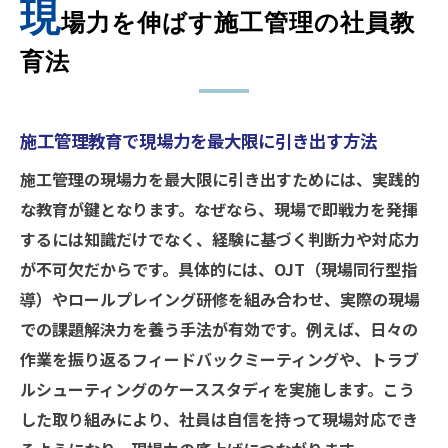
現
建設業の新人も安心できる施工管理カリキ
場力を伸ばす施工管理の社員教
ュラム
育法
現場監督1年目の壁を乗り越える教育ポイン
ト
施工管理教育で現場力を最大限に引き出す方法
施工管理の基礎力と応用力を同時に育てる
秘訣
施工管理の現場力を最大限に引き出すためには、実践的
新人研修で身につく施工管理の基本とは
な教育が鍵となります。なぜなら、現場で即戦力を発揮
建設業新人研修で学ぶ施工管理の基本知識
するには知識だけでなく、経験に基づく判断力や対応力
が不可欠だからです。具体的には、OJT（現場同行型指
施工管理の基礎を固める新入社員マニュア
導）やロールプレイング研修を組み合わせ、実際の現場
ル活用法
での課題解決力を養う手法が有効です。例えば、日々の
現場監督教育に必要な施工管理研修内容の
作業を振り返るフィードバックミーティングや、トラブ
要点
ルシューティングのケーススタディを実施します。こう
施工管理の5大管理を新人に分かりやすく伝
した取り組みにより、社員は自信を持って現場対応でき
える方法