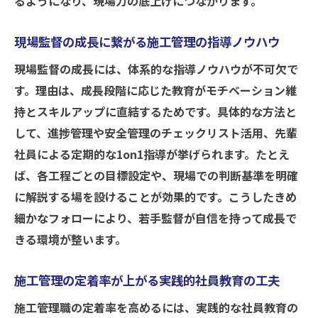
るようになり、現場力の底上げにつながります。
新入社員研修資料で施工管理の理解を深め
るコツ
現場監督の成長に繋がる施工管理の指導ノウハウ
施工管理新人研修が現場力向上に与える影
現場監督の成長には、体系的な指導ノウハウが不可欠で
響
す。理由は、成長段階に応じた教育がモチベーション維
施工管理の定着率を高める教育の工夫
持とスキルアップに直結するためです。具体的な方法と
施工管理の離職率を下げる教育プログラム
して、進捗管理や安全管理のチェックリスト活用、先輩
の設計法
社員による定期的な1on1指導が挙げられます。たとえ
現場監督のやる気を引き出す施工管理教育
ば、各工程ごとの目標設定や、現場での判断基準を明確
の秘訣
に解説する場を設けることが効果的です。こうしたきめ
建設業で長く活躍できる施工管理の定着施
細かなフォローにより、若手監督が自信を持って成長で
策
きる環境が整います。
現場力と定着率を両立する教育内容の工夫
施工管理の定着率が上がる実践的社員教育の工夫
点
施工管理職の定着率を高めるには、実践的な社員教育の
施工管理研修で職場環境を改善するポイン