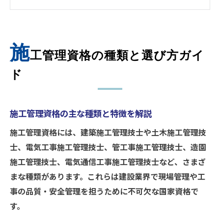
極める方法
施工管理のキャリアに直結する資格の選び
方
施
施工管理資格を活かすためのスキルアップ
工管理資格の種類と選び方ガイ
術
ド
初心者が知るべき施工管理資格一覧
未経験者向け施工管理資格の種類と概要
施工管理資格の主な種類と特徴を解説
施工管理資格一覧で知っておきたい要点
施工管理資格には、建築施工管理技士や土木施工管理技
施工管理資格取得のための基礎知識を解説
士、電気工事施工管理技士、管工事施工管理技士、造園
施工管理職を目指すなら知るべき資格とは
施工管理技士、電気通信工事施工管理技士など、さまざ
資格から見た施工管理の将来性と魅力
まな種類があります。これらは建設業界で現場管理や工
未経験から施工管理資格を目指すには
事の品質・安全管理を担うために不可欠な国家資格で
未経験者が施工管理資格を取得する流れ
す。
施工管理の基礎知識ゼロから始める準備法