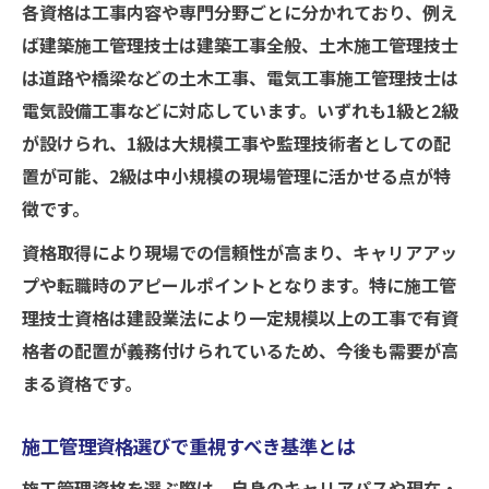
各資格は工事内容や専門分野ごとに分かれており、例え
施工管理資格取得に必要な実務経験の考え
ば建築施工管理技士は建築工事全般、土木施工管理技士
方
は道路や橋梁などの土木工事、電気工事施工管理技士は
未経験でも安心な施工管理資格勉強法
電気設備工事などに対応しています。いずれも1級と2級
施工管理資格取得を支援する制度やサポー
が設けられ、1級は大規模工事や監理技術者としての配
ト
置が可能、2級は中小規模の現場管理に活かせる点が特
実務経験なしで施工管理資格取得に挑戦
徴です。
実務経験不要の施工管理資格とは何か
資格取得により現場での信頼性が高まり、キャリアアッ
施工管理資格の受験資格とその要件を確認
プや転職時のアピールポイントとなります。特に施工管
理技士資格は建設業法により一定規模以上の工事で有資
未経験者でも合格できる施工管理勉強法
格者の配置が義務付けられているため、今後も需要が高
施工管理資格取得で注意したいポイント
まる資格です。
資格取得後の施工管理分野での活用方法
施工管理資格合格の難易度と対策法
施工管理資格選びで重視すべき基準とは
施工管理資格の難易度はどれくらいか解説
施工管理資格を選ぶ際は、自身のキャリアパスや現在・