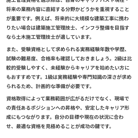
合格率から見る施工管理資格の現状
将来の業務内容に直結する分野かどうかを重視すること
施工管理資格試験で失敗しない勉強計画
が重要です。例えば、将来的に大規模な建築工事に携わ
施工管理資格の難易度別おすすめ対策法
りたい場合は建築施工管理技士、インフラ整備を目指す
実務経験が合格に与える影響を知る
なら土木施工管理技士が適しています。
2級施工管理技士の受験資格の最新情報
また、受験資格として求められる実務経験年数や学歴、
2級施工管理技士の受験資格を徹底解説
試験の難易度、合格率も確認しておきましょう。2級は比
令和最新の施工管理資格受験条件をチェッ
較的受験しやすく、未経験からキャリアを始めたい方に
ク
もおすすめです。1級は実務経験や専門知識の深さが求め
られるため、計画的な準備が必要です。
未経験者向け2級施工管理技士試験対策
2級施工管理技士で得られるキャリアメリッ
資格取得によって業務範囲が広がるだけでなく、現場で
ト
の責任あるポジションへの昇格や、安定したキャリア形
成にもつながります。自分の目標や現在の状況に合わ
施工管理資格2級取得後の進路選択肢
せ、最適な資格を見極めることが成功の鍵です。