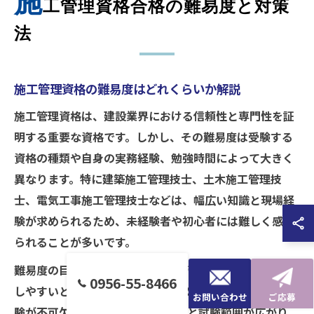
施
工管理資格合格の難易度と対策
法
施工管理資格の難易度はどれくらいか解説
施工管理資格は、建設業界における信頼性と専門性を証
明する重要な資格です。しかし、その難易度は受験する
資格の種類や自身の実務経験、勉強時間によって大きく
異なります。特に建築施工管理技士、土木施工管理技
士、電気工事施工管理技士などは、幅広い知識と現場経
験が求められるため、未経験者や初心者には難しく感じ
られることが多いです。
難易度の目安としては、2級施工管理技士は比較的取得
0956-55-8466
しやすいとされていますが、それでも基礎知識や実務経
お問い合わせ
ご応募
験が不可欠です。一方、1級になると試験範囲が広がり、