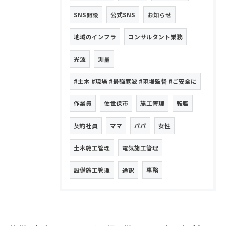
SNS開設
公式SNS
お知らせ
地域のインフラ
コンサルタント業務
光波
測量
#土木 #現場 #最強寒波 #現場監督 #ご安全に
作業員
佐世保市
施工管理
転職
契約社員
ママ
パパ
女性
土木施工管理
電気施工管理
設備施工管理
通訳
事務