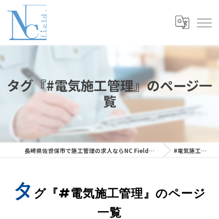
タグ『#電気施工管理』のページ一
覧
長崎県佐世保市で施工管理の求人ならNC Field株式会社
#電気施工管理
タ
グ『#電気施工管理』のページ
一覧