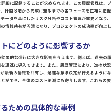
を詳細に記録することが求められます。この履歴管理は、
履歴管理が可能にするプロジェクトの透明性
で、計画段階から完成に至るまでの各フェーズを正確に把
品質基準を高めるための履歴データの活用
のデータを基にしたリスク分析やコスト管理が重要となり
施工管理における履歴管理でトラブル未然防止
間の情報共有が円滑になり、プロジェクトの成功率が向上
過去の施工履歴から学ぶトラブル予防法
履歴管理がリスクマネジメントに果たす役割
クトにどのように影響するか
トラブル事例から見る履歴管理の重要性
予防保全に役立つ履歴管理の具体的な活用法
の効果的な進行に大きな影響を与えます。例えば、過去の
策を迅速に導入できます。また、履歴管理により、進捗状
履歴情報を基にした緊急対応策の構築
員が最新の情報を共有し、迅速な意思決定が行えるように
施工現場における問題発生の未然防止策
ことができ、全体のコスト削減にも寄与します。これらの
履歴管理の導入事例から学ぶ施工管理の効果
成功事例に学ぶ履歴管理の導入効果
履歴管理システム導入の実践例
するための具体的な事例
施工現場における履歴管理の具体的な事例紹介