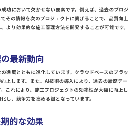
履歴管理で改善したプロジェクトの実例
の成功において欠かせない要素です。例えば、過去のプロ
導入事例が示す履歴管理のメリット
してその情報を次のプロジェクトに繋げることで、品質向
履歴管理によるプロジェクト成功のカギ
し、より効果的な施工管理方法を開発することが可能です
施工管理履歴の正確な記録方法とその利点
正確な履歴記録方法の基本
理の最新動向
施工現場での履歴データ収集のポイント
デジタルツールを活用した履歴管理法
化の進展とともに進化しています。クラウドベースのプラ
履歴記録の精度を高めるための工夫
向上します。また、AI技術の導入により、過去の履歴デ
履歴データの整備がもたらす利点
す。これにより、施工プロジェクトの効率性が大幅に向上
履歴管理の精度向上が企業にもたらす影響
強化し、競争力を高める鍵となっています。
履歴管理で施工管理の透明性を高める方法
履歴管理が透明性に与える影響
長期的な効果
プロジェクトの透明性を高める履歴管理の活用