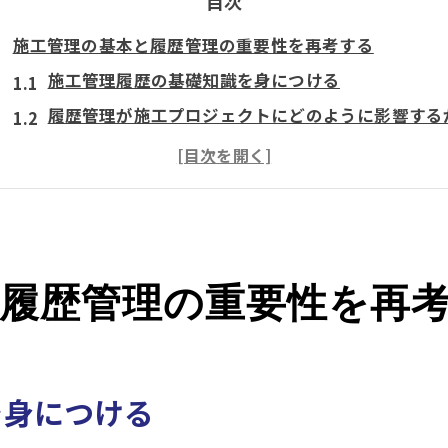
目次
施工管理の基本と履歴管理の重要性を再考する
施工管理履歴の基礎知識を身につける
履歴管理が施工プロジェクトにどのように影響する
履歴管理の重要性を理解するための具体的な事例
施工業界における履歴管理の最新動向
施工管理履歴がもたらす長期的な効果
履歴管理の専門知識を深めるためのリソース
履歴管理の重要性を再
履歴管理がもたらす施工管理の効率化と品質向上
効率的な履歴管理で施工スケジュールを最適化
履歴データを活用した品質管理の向上策
施工管理の効率化に繋がる履歴分析の手法
を身につける
履歴管理システムの導入でコスト削減を実現