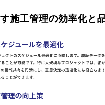
履歴管理が未来の施工管理に与える影響
履歴データを活用した未来の施工プランニング
す施工管理の効率化と
AI技術を取り入れた履歴管理の進化
未来志向の施工管理を実現する履歴活用
履歴管理で進化する施工現場の未来像
スケジュールを最適化
履歴管理と未来のテクノロジーの融合
ジェクトのスケジュール最適化に直結します。履歴データ
てることが可能です。特に大規模なプロジェクトでは、細
間の情報共有を円滑にし、意思決定の迅速化にも役立ちま
えることができます。
質管理の向上策