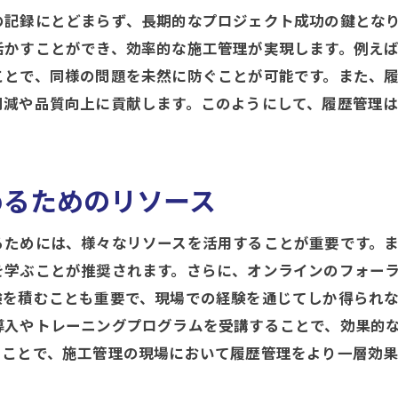
の記録にとどまらず、長期的なプロジェクト成功の鍵とな
履歴データの公開とその意義
活かすことができ、効率的な施工管理が実現します。例え
透明な施工管理を実現する方法
ことで、同様の問題を未然に防ぐことが可能です。また、
履歴管理がもたらす信頼性の向上
削減や品質向上に貢献します。このようにして、履歴管理
透明性を高めるための履歴管理システム
施工現場での履歴管理をスムーズに進めるコツ
施工現場で履歴管理を円滑に進めるための準備
めるためのリソース
現場スタッフへの履歴管理トレーニング
るためには、様々なリソースを活用することが重要です。
円滑な履歴管理を実現するためのチームワーク
を学ぶことが推奨されます。さらに、オンラインのフォー
施工現場での履歴データ収集の効率化
験を積むことも重要で、現場での経験を通じてしか得られ
履歴管理を日常業務に取り入れる方法
導入やトレーニングプログラムを受講することで、効果的
施工現場での履歴管理の課題と解決策
ることで、施工管理の現場において履歴管理をより一層効果
未来の施工管理に生かす履歴管理の活用法