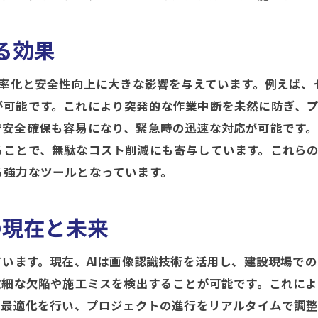
現場での変革を促す製品の特徴
施工管理製品が実現するプロジェクトの効率化
る効果
現場体験を基にした製品レビューの重要性
効率化と安全性向上に大きな影響を与えています。例えば
製品導入による現場リスクの低減方法
が可能です。これにより突発的な作業中断を未然に防ぎ、
施工管理の成功事例から学ぶ導入戦略
安全確保も容易になり、緊急時の迅速な対応が可能です。
施工管理における品質向上を実現する製品の特徴とレビュ
ることで、無駄なコスト削減にも寄与しています。これら
品質向上を支える施工管理製品の選定基準
る強力なツールとなっています。
製品レビューから見る品質管理の向上策
品質向上を実現するためのツール活用法
の現在と未来
施工管理における品質保証の強化ポイント
実績から学ぶ品質向上製品の導入効果
ています。現在、AIは画像認識技術を活用し、建設現場で
微細な欠陥や施工ミスを検出することが可能です。これに
品質管理製品の効果的な活用事例
の最適化を行い、プロジェクトの進行をリアルタイムで調
施工管理の現場で役立つ製品の効果とその具体的な活用法