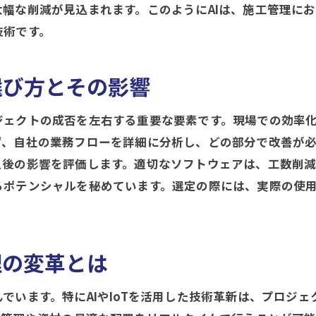
幅な削減が見込まれます。このようにAIは、施工管理に
施工管理製品がもたらす現場効率化の実例
技術です。
製品利用による現場業務の最適化手法
導入事例から学ぶ施工管理製品の選定基準
選び方とその影響
施工管理製品の効果を最大化する活用法
現場での製品導入による具体的な改善例
ジェクトの成否を左右する重要な要素です。現場での効率
施工管理製品の導入がもたらすチームの変化
ず、自社の業務フローを詳細に分析し、どの部分で改善が
最新の施工管理製品レビュー現場のニーズに応える革新
入後の影響を評価します。適切なソフトウェアは、工数削
るポテンシャルを秘めています。選定の際には、実際の使
最新製品レビューから見る施工管理の革新
現場ニーズに応えるための製品選びのコツ
最新技術導入による施工管理の効果分析
理の変革とは
革新製品が現場で実現する業務改善
施工管理の最新トレンドと製品レビュー
でいます。特にAIやIoTを活用した技術革新は、プロジ
現場からのフィードバックを基にした製品革新