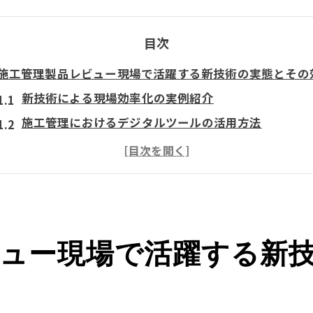
目次
施工管理製品レビュー現場で活躍する新技術の実態とその
新技術による現場効率化の実例紹介
施工管理におけるデジタルツールの活用方法
現場でのIoT技術導入による効果
建設業界におけるAI活用の現在と未来
施工管理ソフトウェアの選び方とその影響
新技術がもたらす施工管理の変革とは
ュー現場で活躍する新
施工管理の効率化を支える最新製品のレビューと活用事例
最新施工管理ツールの特徴と利点
効率化を実現するための製品選び