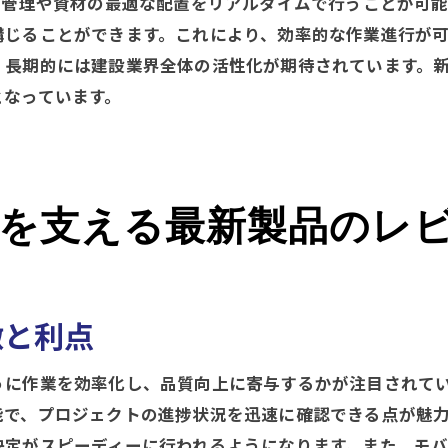
ク管理や資材の最適な配置をリアルタイムで行うことが可能
施工管理の未来を切り開く製品レビューとその効果的な活
講じることができます。これにより、効率的な作業進行が
未来を見据えた施工管理製品の選び方
、長期的には建設業界全体の活性化が期待されています。
となっています。
施工管理の未来を支える技術革新レビュー
効果的な活用法で未来を切り開く施工管理
製品レビューから見る施工管理の将来展望
施工管理の未来に向けた製品活用のポイント
を支える最新製品のレ
革新技術が描く施工管理の未来像
徴と利点
うに作業を効率化し、品質向上に寄与するかが注目されて
能で、プロジェクトの進捗状況を迅速に確認できる点が魅
決定がスピーディーに行われるようになります。また、モ