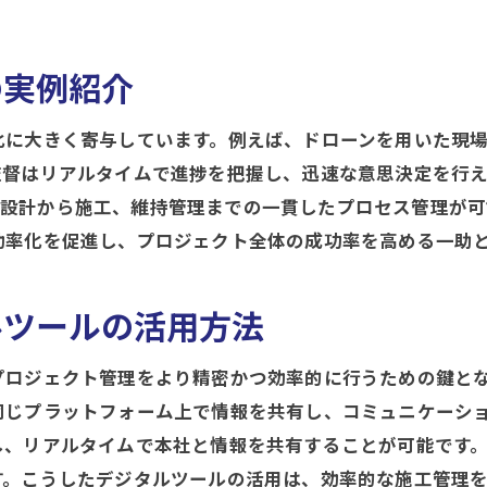
実際の活用事例から学ぶ施工管理の改善ポイント
クラウドサービスを利用した施工管理のメリット
の実例紹介
リアルタイムデータがもたらす現場管理の変革
施工管理システムの導入プロセスと注意点
化に大きく寄与しています。例えば、ドローンを用いた現
現場での施工管理に導入された革新技術の効果を徹底解説
はリアルタイムで進捗を把握し、迅速な意思決定を行えるよう
革新技術の導入がもたらすプロジェクトの効果
用することで、設計から施工、維持管理までの一貫したプロセス管
モバイルデバイス活用による現場管理の向上
効率化を促進し、プロジェクト全体の成功率を高める一助
施工現場でのAR技術の実際と効果
現場管理におけるドローンの活用法
ルツールの活用方法
革新技術による施工管理の効率的な進め方
プロジェクト管理をより精密かつ効率的に行うための鍵と
成功事例から学ぶ革新技術導入のポイント
同じプラットフォーム上で情報を共有し、コミュニケーシ
施工管理製品がもたらす現場での変革とその成功事例
し、リアルタイムで本社と情報を共有することが可能です
成功事例に見る施工管理製品の選び方
す。こうしたデジタルツールの活用は、効率的な施工管理