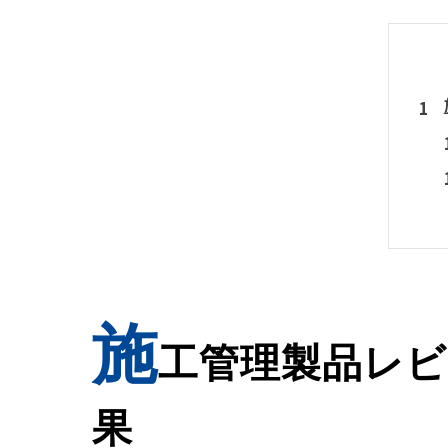
施
工管理製品レビ
果