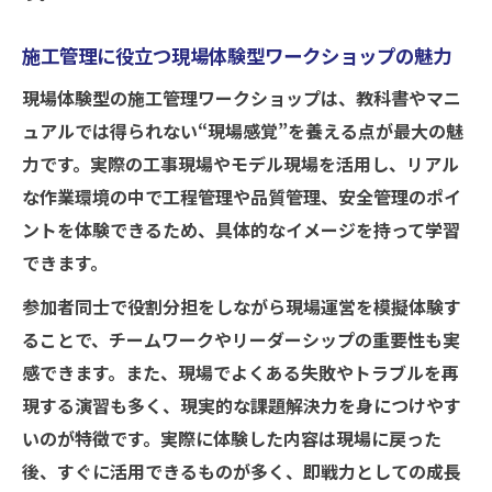
解説
ワークショップ参加で得られる実務ノウハウ
施工管理に役立つ現場体験型ワークショップの魅力
施工管理ワークショップで学べる実務ノウ
現場体験型の施工管理ワークショップは、教科書やマニ
ハウとは
ュアルでは得られない“現場感覚”を養える点が最大の魅
施工管理の実体験から得られる現場ノウハ
力です。実際の工事現場やモデル現場を活用し、リアル
ウを公開
な作業環境の中で工程管理や品質管理、安全管理のポイ
ワークショップ参加で施工管理力が伸びる
ントを体験できるため、具体的なイメージを持って学習
理由
できます。
現場で即応用可能な施工管理ノウハウの伝
参加者同士で役割分担をしながら現場運営を模擬体験す
授
ることで、チームワークやリーダーシップの重要性も実
施工管理の現場経験を活かすノウハウ習得
感できます。また、現場でよくある失敗やトラブルを再
法
現する演習も多く、現実的な課題解決力を身につけやす
施工管理の課題解決を導く体験演習の魅力
いのが特徴です。実際に体験した内容は現場に戻った
後、すぐに活用できるものが多く、即戦力としての成長
施工管理の課題を解決する体験演習の効果