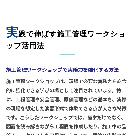
プの魅力
施工管理の理解を深めるワークショップ選
びのポイント
実
現場で活かせる施工管理スキルの習得方法
践で伸ばす施工管理ワークショ
を探る
ップ活用法
施工管理の基礎力を身につけるワークショ
ップ体験談
施工管理ワークショップで実務力を強化する方法
現場力を高める体験型施工管理プログラム
体験型施工管理プログラムで現場対応力を
施工管理ワークショップは、現場で必要な実務力を総合
磨く秘訣
的に強化できる学びの場として注目されています。特
施工管理力が身につく現場参加型プログラ
に、工程管理や安全管理、原価管理などの基本を、実際
ムの特徴
の現場を想定した演習形式で体験できる点が大きな特徴
です。こうしたワークショップでは、座学だけでなく、
施工管理の実践力を高める体験プログラム
図面を読み解きながら工程表を作成したり、施工中の品
の選び方