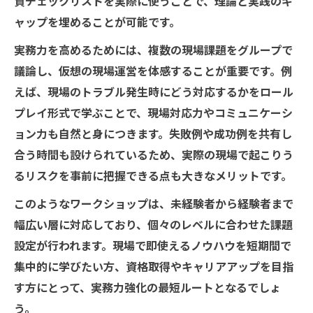
質チェックリストを実際に使うことで、理論と実践のギ
現場課題を解決する施工管理プログラム活
ャップを埋めることが可能です。
用法
実務力を高めるためには、複数の現場課題をグループで
施工管理強化に直結する体験型プログラム
議論し、仮想の現場運営を体感することが重要です。例
活用事例
えば、現場のトラブル発生時にどう対応するかをロール
即戦力になれる施工管理学習の新常識
プレイ形式で学ぶことで、現場対応力やコミュニケーシ
施工管理で即戦力になるための新しい学習
ョン力も自然と身につきます。失敗例や成功例を共有し
法とは
合う時間も設けられているため、実際の現場で起こりう
現場で役立つ施工管理スキル習得の最新ト
るリスクを事前に把握できる点も大きなメリットです。
レンド
このようなワークショップは、未経験者から経験者まで
施工管理ワークショップを活かした実践型
幅広い層に対応しており、個々のレベルに合わせた課題
学習法
設定が行われます。現場で即使えるノウハウを短期間で
施工管理を体系的に学ぶ即戦力育成の進め
集中的に学びたい方、資格取得やキャリアアップを目指
方
す方にとって、実務力強化の最短ルートとなるでしょ
現場で差がつく施工管理学習のポイントを
う。