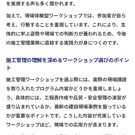
を実感する声も多く聞かれます。
とは
現場目線で学ぶ施工管理課題解決の演習ポ
加えて、現場体験型ワークショップでは、参加者が自ら
イント
考え、行動することを重視しています。これにより、主
施工管理力向上へ導く体験型演習のメリッ
体的に学ぶ姿勢や現場での判断力が養われるため、今後
ト
の施工管理業務に直結する実践力が身につくのです。
施工管理の現場課題に挑む演習プログラム
施工管理の理解を深めるワークショップ選びのポイン
事例
ト
体験演習で施工管理トラブルを未然に防ぐ
施工管理ワークショップを選ぶ際には、実際の現場課題
方法
を取り入れたプログラム内容かどうかを重視しましょ
工程管理や品質管理に強くなる秘訣を公開
う。具体的には、工程表作成や品質・安全管理の演習が
施工管理で工程・品質管理力を高める実践
盛り込まれているか、最新の建設現場事例を扱っている
法
かが重要なポイントです。こうした内容が充実している
現場で使える工程管理・品質管理の施工管
ワークショップほど、現場での応用力が高まります。
理術