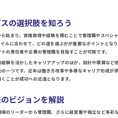
資格取得と施工管理経験の活かし方を知る
施工管理でキャリアアップに必要な準備とは
パスの選択肢を知ろう
施工管理技士合格後のキャリアパスの広げ方
から始まり、資格取得や経験を積むことで管理職やスペシ
管理職を目指す施工管理の実践法
タイルに合わせて、どの道を選ぶかが重要なポイントとなり
施工管理から管理職へ昇進するための条件とは
クトの責任者や企業の管理職を目指すことが可能です。
施工管理経験を管理職で活かすポイントを解説
務経験を活かしたキャリアアップのほか、設計や積算など
管理職を目指す施工管理のスキルアップ術
肢の一つです。近年は働き方改革や多様なキャリア形成が
施工管理で評価されるリーダーシップの磨き方
描くことが成功への近道となります。
管理職昇進後の施工管理キャリアプラン設計術
キャリアプラン例文から学ぶ設計術
来のビジョンを解説
施工管理キャリアプラン例文に学ぶ自己分析法
施工管理職に必要なキャリアビジョンの描き方
現場のリーダーから管理職、さらに経営層や独立など多彩な