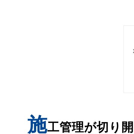
施
工管理が切り