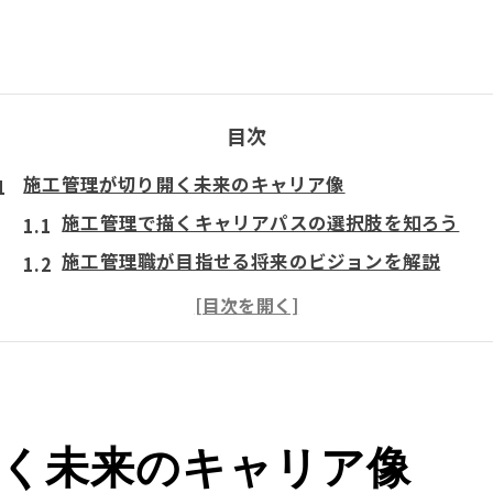
目次
施工管理が切り開く未来のキャリア像
施工管理で描くキャリアパスの選択肢を知ろう
施工管理職が目指せる将来のビジョンを解説
施工管理でキャリアアップが実現する理由
施工管理の現場経験が将来に与える影響とは
施工管理のキャリアプラン例文を生かす秘訣
資格取得を武器にしたキャリアアップ術
開く未来のキャリア像
施工管理資格取得がキャリアアップの鍵となる理
施工管理で難関資格を目指すプロセスを徹底解説