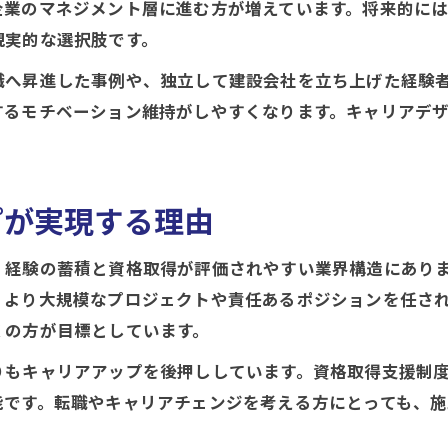
面接で活用できる施工管理キャリアプラン例文
企業のマネジメント層に進む方が増えています。将来的に
現実的な選択肢です。
施工管理で実践するキャリアパス設計のコツ
施工管理のキャリアプラン例文を活かす工夫
職へ昇進した事例や、独立して建設会社を立ち上げた経験
るモチベーション維持がしやすくなります。キャリアデザ
転職や独立も選択肢に入る理由とは
施工管理で転職がキャリアアップにつながる理由
施工管理経験を活かした独立のメリットと注意点
プが実現する理由
転職市場で評価される施工管理スキルとは何か
施工管理で独立を目指す際の準備と心構え
、経験の蓄積と資格取得が評価されやすい業界構造にあり
施工管理キャリアチェンジ成功の秘訣を解説
、より大規模なプロジェクトや責任あるポジションを任され
10年後を見据えた施工管理のビジョン
くの方が目標としています。
施工管理の10年後を見据えたキャリアビジョン
りもキャリアアップを後押ししています。資格取得支援制
長期的視点で築く施工管理キャリアパスの方法
能です。転職やキャリアチェンジを考える方にとっても、
施工管理で10年後に求められるスキルとは何か