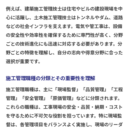
て
例えば、建築施工管理技士は住宅やビルの建設現場を中
施工管理職種別に異なるリーダーシップ像
心に活躍し、土木施工管理技士はトンネルやダム、道路
施工管理で管理職を目指すための成長戦略
などの社会インフラを支えます。電気や管工事は、設備
施工管理会社での昇進に求められる要素
の安全性や効率性を確保するために専門性が高く、分野
ごとの技術進化にも迅速に対応する必要があります。分
施工管理のキャリア形成に重要な選び方ガイド
野ごとの特徴を理解し、自分の志向や得意分野に合った
施工管理キャリアの選び方と成功への道筋
選択が重要です。
施工管理の有名企業で目指すキャリアアッ
プ
施工管理職種の分類とその重要性を理解
施工管理会社選びで重視すべきポイント
施工管理職種は、主に「現場監督」「品質管理」「工程
ホワイトな施工管理会社を見極める方法
管理」「安全管理」「原価管理」などに分類されます。
施工管理の職種・分類で自分に合う分野探
これらの職種は、工事現場の安全・品質・納期・コスト
し
を守るために不可欠な役割を担っています。特に現場監
督は、各管理項目をバランスよく実施し、現場のリーダ