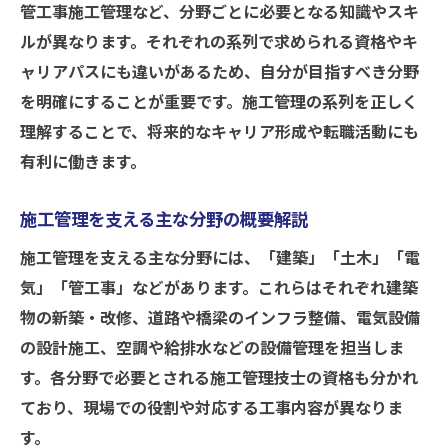
施工管理名の違いと専門分野の特徴紹介
管工事施工管理など、分野ごとに必要となる知識やスキ
実務で活きる施工管理体系のポイント整理
ルが異なります。それぞれの系列で求められる資格やキ
ャリアパスにも違いがあるため、自分が目指すべき分野
施工管理の4大管理と5大管理の違いを解説
を明確にすることが重要です。施工管理の系列を正しく
施工管理体系の実践的方法と現場活用のコ
理解することで、将来的なキャリア形成や転職活動にも
ツ
有利に働きます。
施工管理における工程・品質・安全管理法
施工管理現場で役立つ原価・労務管理の基
施工管理を支える主な分野の概要解説
礎
施工管理を支える主な分野には、「建築」「土木」「電
施工管理体系で押さえたい管理手法の選び
気」「管工事」などがあります。これらはそれぞれ建築
方
物の新築・改修、道路や橋梁のインフラ整備、電気設備
管理職を目指すなら押さえたい施工管理の特徴
の設計施工、空調や給排水などの設備管理を担当しま
管理職候補が知るべき施工管理の要点まと
す。各分野で必要とされる施工管理技士の資格も分かれ
め
ており、現場での役割や対応する工事内容が異なりま
施工管理で評価されるスキルと役割につい
す。