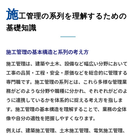
キャリア選択に役立つ施工管理の分類解説
施
工管理の系列を理解するための
施工管理の職種分類と適性の見極め方
基礎知識
施工管理各系列の仕事内容と特徴を比較
施工管理職種の書き方や選び方のポイント
施工管理会社一覧から見るキャリアの広が
施工管理の基本構造と系列の考え方
り
施工管理は、建築や土木、設備など幅広い分野において
施工管理の専門分野ごとのキャリア設計術
工事の品質・工程・安全・原価などを総合的に管理する
系列別に見た施工管理の専門分野を知る
専門職です。施工管理の系列とは、これら多様な管理業
建築と土木など施工管理の主な系列を解説
務がどのような分野や職種に分かれ、それぞれがどのよ
施工管理の分野ごとの求められるスキルと
うに連携しているかを体系的に捉える考え方を指しま
は
す。施工管理の基本構造を理解することで、業務の全体
各施工管理系列の業務内容と将来性を比較
像や自分の適性を把握しやすくなります。
施工管理で重視される専門性の違いを理解
例えば、建築施工管理、土木施工管理、電気施工管理、