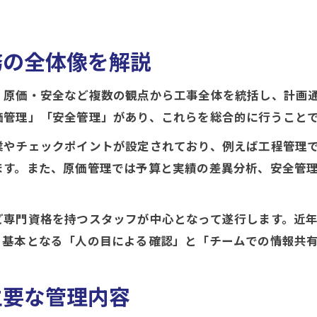
施工管理で重要な工程・品質・原価の関係性
現場で実践する施工管理の品質向上ポイント
務の全体像を解説
原価管理の失敗と施工管理の改善策
・原価・安全など複数の観点から工事全体を統括し、計画
施工管理の4大5大6大管理を徹底整理
価管理」「安全管理」があり、これらを総合的に行うこと
施工管理の4大管理と5大管理の違いを整理
業やチェックポイントが設定されており、例えば工程管理
6大管理まで含めた施工管理の全項目を解説
ます。また、原価管理では予算と実績の差異分析、安全管理
施工管理の管理内容を体系的に理解する方法
工程・品質・原価・安全各管理のポイント
専門資格を持つスタッフが中心となって遂行します。近年
QCDSEなど施工管理の分類をわかりやすく
、基本となる「人の目による確認」と「チームでの情報共
現場で覚えておきたい施工管理の知識
施工管理で覚えるべき基本用語と意味
主要な管理内容
現場で役立つ施工管理の知識を厳選紹介