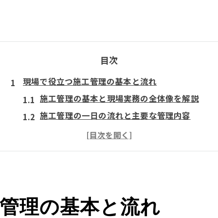
目次
現場で役立つ施工管理の基本と流れ
施工管理の基本と現場実務の全体像を解説
施工管理の一日の流れと主要な管理内容
現場で押さえるべき施工管理の役割とは
初めてでもわかる施工管理の仕事内容
施工管理が必要な理由と現場での重要性
工程・品質・原価管理が果たす実務の役割
管理の基本と流れ
施工管理の工程管理が現場で果たす役割
品質管理と原価管理の基本的な考え方