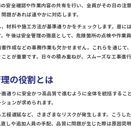
施工管理の資格取得に必要な知識とは
場の安全確認や作業内容の共有を行い、全員がその日の注
女性にも伝えたい施工管理の基礎知識
、問題があれば速やかに対応します。
現場監督との違いを施工管理目線で整理
し、材料や施工方法が基準通りかをチェックします。昼に
仕事内容や違いから捉える施工管理の全体像
す。午後は安全管理の徹底として、危険箇所の点検や作業
施工管理と現場監督の仕事内容の違い
画書作成などの事務作業も欠かせません。これらを通じて、
施工管理の実態を一日の流れで把握する
ぐことが重要です。日々の積み重ねが、スムーズな工事進
施工管理のやりがいとやばい点を正直解説
女性でもできる施工管理の働き方を紹介
管理の役割とは
施工管理が向いている人の特徴とは
計画通りに安全かつ高品質で進むように全体を統括するこ
資格や年収も含めた施工管理の実態を解説
ーションが求められます。
施工管理の資格取得と年収アップの関係
る工程遅延など、さまざまなリスクが発生します。こうし
施工管理 年収の実際とキャリアパス
見直しや追加人員の手配、品質に問題が生じた際は原因究
資格別に見る施工管理の活躍フィールド